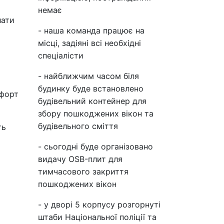
немає
лати
- наша команда працює на
місці, задіяні всі необхідні
спеціалісти
- найближчим часом біля
будинку буде встановлено
мфорт
будівельний контейнер для
збору пошкоджених вікон та
будівельного сміття
ть
- сьогодні буде організовано
видачу OSB-плит для
тимчасового закриття
пошкоджених вікон
- у дворі 5 корпусу розгорнуті
штаби Національної поліції та