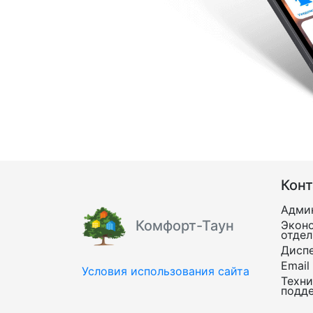
Кон
Адми
Комфорт-Таун
Экон
отдел
Дисп
Email
Условия использования сайта
Техни
подд