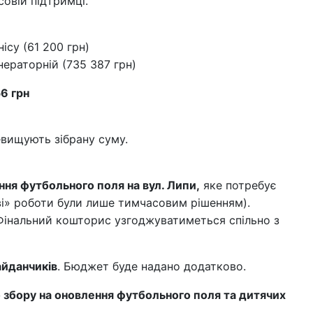
овій підтримці.
ісу (61 200 грн)
нераторній (735 387 грн)
6 грн
евищують зібрану суму.
ння футбольного поля на вул. Липи,
яке потребує
ві» роботи були лише тимчасовим рішенням).
. Фінальний кошторис узгоджуватиметься спільно з
айданчиків
. Бюджет буде надано додатково.
 збору на оновлення футбольного поля та дитячих