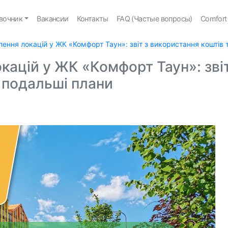
вочник
Вакансии
Контакты
FAQ (Частые вопросы)
Comfort
лення локацій у ЖК «Комфорт Таун»: звіт з використання коштів 
окацій у ЖК «Комфорт Таун»: звіт
 подальші плани