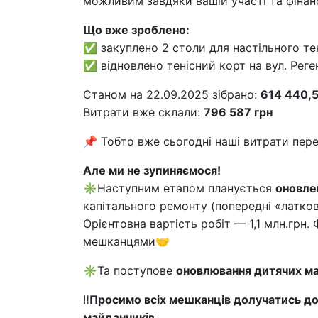
можливим завдяки вашій участі та фінанс
Що вже зроблено:
✅ закуплено 2 столи для настільного тен
✅ відновлено тенісний корт на вул. Реге
Станом на 22.09.2025 зібрано:
614 440,5
Витрати вже склали:
796 587 грн
📌 Тобто вже сьогодні наші витрати пер
Але ми не зупиняємося!
✳️Наступним етапом планується
оновле
капітального ремонту (попередні «латко
Орієнтовна вартість робіт — 1,1 млн.грн
мешканцями🤝
✳️Та поступове
оновлювання дитячих м
‼️
Просимо всіх мешканців долучатись до
майданчиків