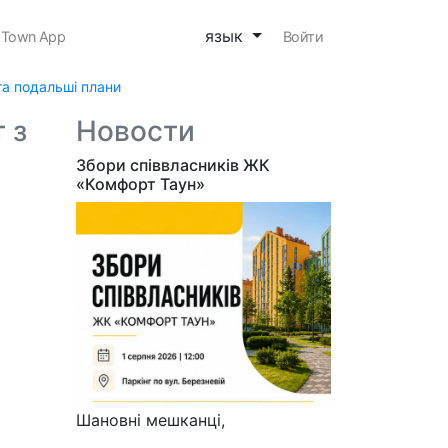
язык
 Town App
Войти
та подальші плани
 з
Новости
Збори співвласників ЖК
«Комфорт Таун»
Шановні мешканці,